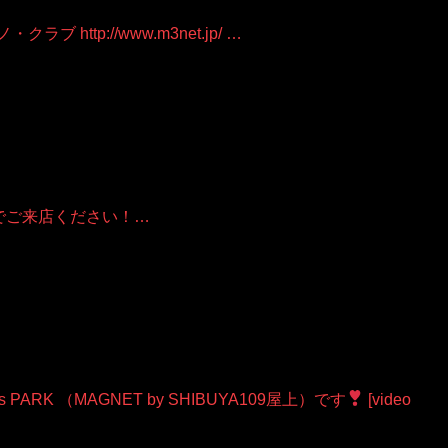
ラブ http://www.m3net.jp/ …
でご来店ください！…
ARK （MAGNET by SHIBUYA109屋上）です
[video