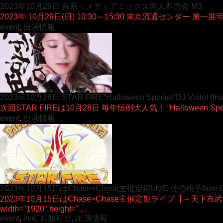
2023年10月29日 音系・メディアミックス同人即売会 M3
2023年 10月29日(日) 10:30～15:30 東京流通センター 第一展示場 H
event
,
出演情報
2023年10月28日 STAR FIRE“Halloween Special”DJ Violet (fro
次回STAR FIREは10月28日 毎年恒例大人気！ “Halloween Spe
event
,
出演情報
2023年10月15日はChase×Chase主催定期LIVE 佐伯桃子from 
2023年10月15日はChase×Chase主催定期ライブ【～天下布武～第
width="1920" height="…
event
,
live
,
お知らせ
,
出演情報