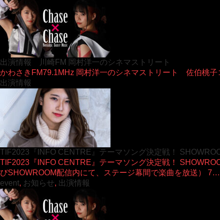
出演情報 川崎FM 岡村洋一のシネマストリート
かわさきFM79.1MHz 岡村洋一のシネマストリート 佐伯桃子コ
出演情報
TIF2023『INFO CENTRE』テーマソング決定戦！ SHOWR
TIF2023『INFO CENTRE』テーマソング決定戦！ SHO
びSHOWROOM配信内にて、ステージ幕間で楽曲を放送） 7…
event
,
お知らせ
,
出演情報