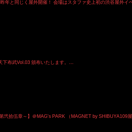
-nationも昨年と同じく屋外開催！ 会場はスタファ史上初の渋谷屋外イ
ーロ天下布武Vol.03 頒布いたします。…
拾伍章～】＠MAG’s PARK （MAGNET by SHIBUYA10