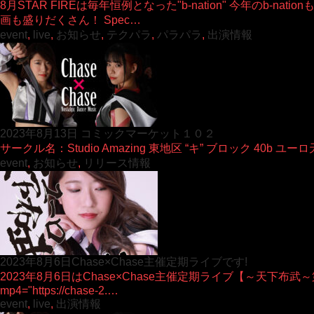
8月STAR FIREは毎年恒例となった"b-nation" 今年のb
画も盛りだくさん！ Spec…
event
,
live
,
お知らせ
,
テクパラ
,
パラパラ
,
出演情報
2023年8月13日 コミックマーケット１０２
サークル名：Studio Amazing 東地区 “キ” ブロック 40b ユ
event
,
お知らせ
,
リリース情報
2023年8月6日Chase×Chase主催定期ライブです!
2023年8月6日はChase×Chase主催定期ライブ【～天下布武～第弐
mp4="https://chase-2.…
event
,
live
,
出演情報