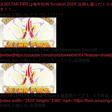
次回STAR FIREは毎年恒例 “b-nation 2024” 企画も盛りだく
す！！…
event
,
お知らせ
,
テクパラ
,
パラパラ
2024年2月24日 STAR FIRE 24th Anniversary Special!!
[embed]https://youtube.com/shorts/tvekkkhKfX4?feature=share
event
,
live
,
お知らせ
,
テクパラ
,
パラパラ
,
出演情報
2023年11月19日 Chase×Chase主催定期ライブ【～天下布
[video width="1920" height="1080" mp4="https://form.amazin
event
,
お知らせ
,
出演情報