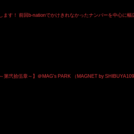
rtyとしてお届けします！ 前回b-nationでかけきれなかったナンバ
～】＠MAG’s PARK （MAGNET by SHIBUYA109屋上）です [