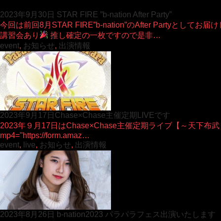
2023年9月30日 STAR FIRE ”b-nation After Party”
今回は前回8月STAR FIRE”b-nation”のAfter Pa
講習会あり
推し確定の一枚ですので是非…
event
,
お知らせ
,
出演情報
2023年9月17日Chase×Chase主催定期LIVEです
2023年９月17日はChase×Chase主催定期ライブ【～天下布武～第弐拾伍章
mp4="https://form.amaz…
event
,
live
,
お知らせ
,
出演情報
2023年8月26日 b-nation2023 パラパラフェス出演いたします