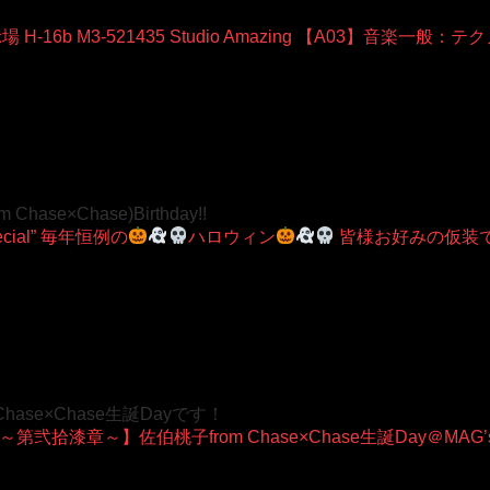
-16b M3-521435 Studio Amazing 【A03】音楽一般：テクノ・ク
m Chase×Chase)Birthday!!
cial” 毎年恒例の
ハロウィン
皆様お好みの仮装
Chase×Chase生誕Dayです！
弐拾漆章～】佐伯桃子from Chase×Chase生誕Day＠MAG’s P