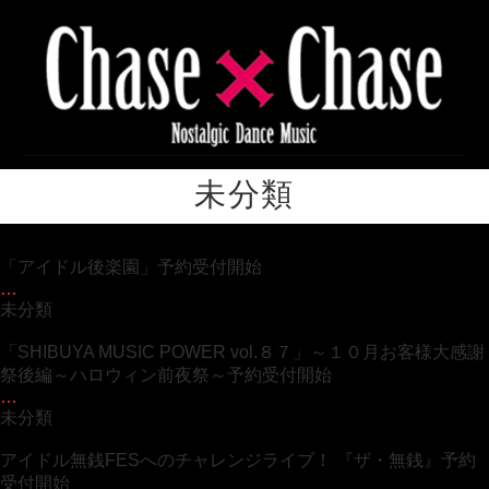
未分類
「アイドル後楽園」予約受付開始
…
未分類
「SHIBUYA MUSIC POWER vol.８７」～１０月お客様大感謝
祭後編～ハロウィン前夜祭～予約受付開始
…
未分類
アイドル無銭FESへのチャレンジライブ！ 『ザ・無銭』予約
受付開始