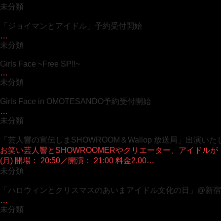
未分類
「ジョイマンとアイドル」予約受付開始
…
未分類
Girls Face ~Free SP!!~
…
未分類
Girls Face in OMOTESANDO予約受付開始
…
未分類
「芸人響の宣伝しまSHOWROOM＆Wallop 放送局」出演い
お笑い芸人響とSHOWROOMERやクリエーター、アイドルが 自分
(月) 開場： 20:50／開演： 21:00 料金2,00…
未分類
「ハロウィンとクリスマスのあいまアイドル文化の日」@新宿H
…
未分類