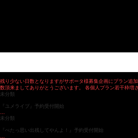
残り少ない日数となりますがサポータ様募集企画にプラン追加
数頂来ましてありがとうございます。 各個人プラン若干枠増
未分類
『ユメライブ』予約受付開始
…
未分類
『ぺたっ思い出残してやんよ！』予約受付開始
…