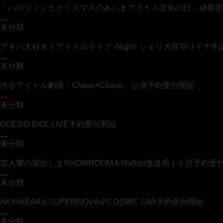
「ハロウィンとクリスマスのあいまアイドル文化の日」@新宿DR
…
未分類
アキバ大好き！アイドルライブ -Night- シェリガ音羽リイナ
…
未分類
渋谷アイドル劇場「Chase×Chase」公演予約受付開始
…
未分類
OOEDO IDOL LIVE予約受付開始
…
未分類
芸人響の宣伝しまSHOWROOM＆Wallop放送局１１月予約受
…
未分類
AKIHABARA SUPERNOVA＠COSMIC LAB予約受付開始
…
未分類