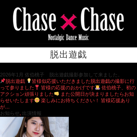
脱出遊戯
2026年1月 佐伯桃子 脱出遊戯撮影参加して来ました。
脱出遊戯
皆様似応援いただきました脱出遊戯の撮影に行
って参りました
皆様の応援のおかげです
佐伯桃子、初の
アクション頑張りました
また公開日が決まりましたらお知
らせいたします
楽しみにお待ちください！ 皆様応援あり
が…
お知らせ
,
出演情報