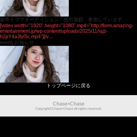
新作ドラマオーディション「脱出遊戯」参加しています。
[video width="1920" height="1080" mp4="http://form.amazing-
entertainment.jp/wp-content/uploads/2025/11/sgz-
h2pY4a3tyl5c.mp4"][/v…
event
,
お知らせ
トップページに戻る
Chase×Chase
Copyright©Chase×Chase All rights reserved.