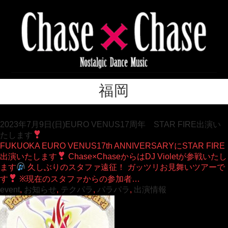
福岡
2023年7月9日(日)EURO VENUS17周年 STAR FIRE出演い
たします
FUKUOKA EURO VENUS17th ANNIVERSARYにSTAR FIRE
出演いたします
Chase×ChaseからはDJ Violetが参戦いたし
ます
久しぶりのスタファ遠征！ ガッツリお見舞いツアーで
す
※現在のスタファからの参加者…
event
,
お知らせ
,
テクパラ
,
パラパラ
,
出演情報