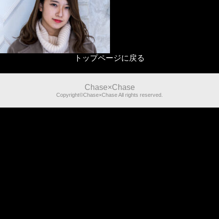
トップページに戻る
Chase×Chase
Copyright©Chase×Chase All rights reserved.