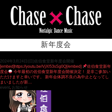
新年度会
2024年3月24日(日)佐伯食堂新年度会開催
[embed]https://youtu.be/VjXl53sSg0Q[/embed]
佐伯食堂新年
度会
今年最初の佐伯食堂新年度会開催決定！ 是非ご参加い
ただけますと幸いです。 新年会体調不良の為中止となってし
まいましたが新…
event
,
お知らせ