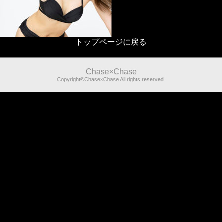
トップページに戻る
Chase×Chase
Copyright©Chase×Chase All rights reserved.