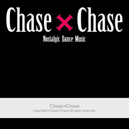
Chase×Chase
Copyright©Chase×Chase All rights reserved.