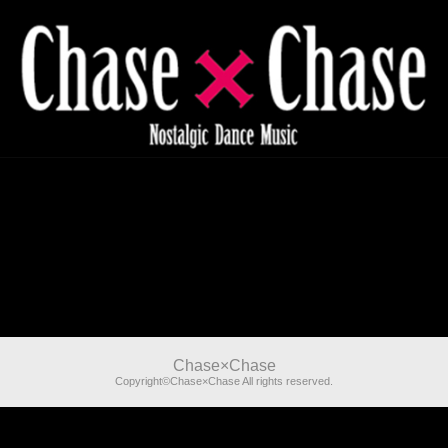
Chase×Chase
Copyright©Chase×Chase All rights reserved.