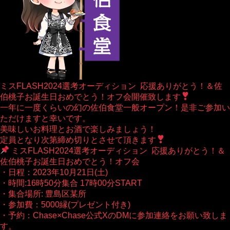
ミスFLASH2024選考オーディション 応援ありがとう！＆佐
伯桃子お誕生日おめでとう！オフ会開催致します
一年に一度くらいの幻の佐伯食堂一般オープン！是非ご参加い
ただけますと幸いです。
美味しいお料理とお酒で楽しみましょう！
定員となり次第締め切りとさせて頂きます
ミスFLASH2024選考オーディション 応援ありがとう！＆
佐伯桃子お誕生日おめでとう！オフ会
・日程：2023年10月21日(土)
・時間:16時50分集合 17時00分START
・集合場所: 豊島区某所
・参加費：5000縁(プレゼント付き)
・予約：Chase×Chase公式XのDMに参加連絡をお願い致しま
す。