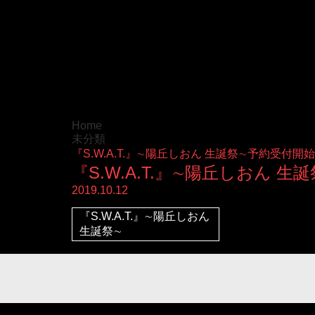
Home
未分類
『S.W.A.T.』∼陽丘しおん 生誕祭∼予約受付開始
『S.W.A.T.』∼陽丘しおん 
2019.10.12
『S.W.A.T.』∼陽丘しおん
生誕祭∼