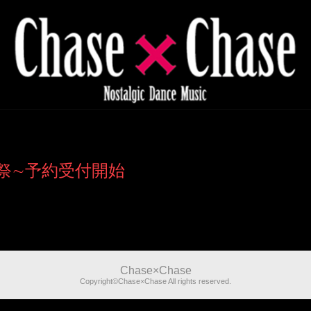
生誕祭∼予約受付開始
Chase×Chase
Copyright©Chase×Chase All rights reserved.