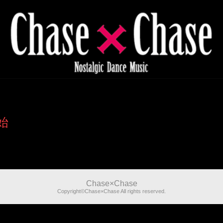
始
Chase×Chase
Copyright©Chase×Chase All rights reserved.